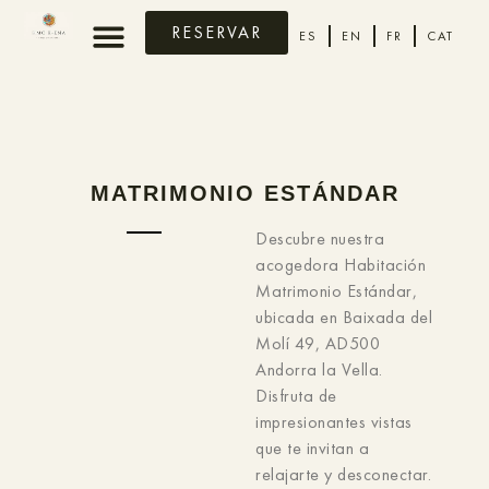
RESERVAR
ES
EN
FR
CAT
MATRIMONIO ESTÁNDAR
Descubre nuestra
acogedora Habitación
Matrimonio Estándar,
ubicada en Baixada del
Molí 49, AD500
Andorra la Vella.
Disfruta de
impresionantes vistas
que te invitan a
relajarte y desconectar.