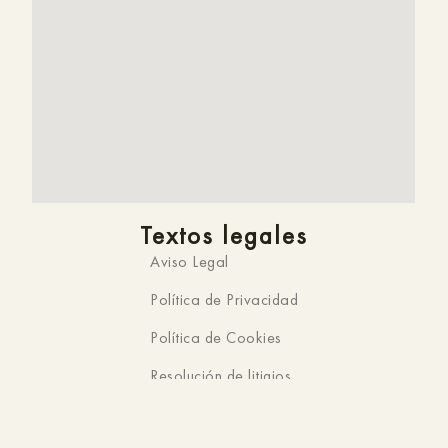
Textos legales
Aviso Legal
Política de Privacidad
Política de Cookies
Resolución de litigios
Sitio web oficial
Estás en la web oficial de
HMC K-ena,
Hotel en