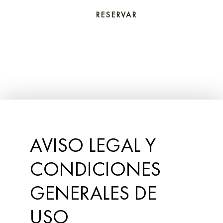
RESERVAR
RESERVAR
ES
ES
EN
EN
FR
FR
CAT
CAT
AVISO LEGAL Y
CONDICIONES
GENERALES DE
USO