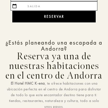
calendar_today
RESERVAR
¿Estás planeando una escapada a
Andorra?
Reserva ya una de
nuestras habitaciones
en el centro de Andorra
El Hotel HMC K-ena
, te ofrece habitaciones con una
ubicación perfecta en el centro de Andorra para disfrutar
de todo lo que este encantador destino tiene para ti:
tiendas, restaurantes, naturaleza y cultura, todo a solo
unos pasos.