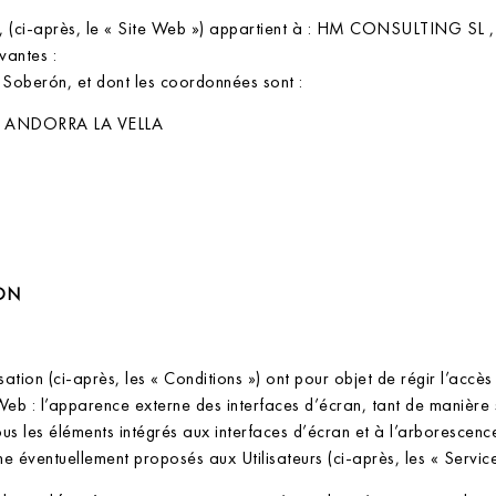
, (ci-après, le « Site Web ») appartient à : HM CONSULTING SL , ti
vantes :
a Soberón, et dont les coordonnées sont :
0 ANDORRA LA VELLA
ION
tion (ci-après, les « Conditions ») ont pour objet de régir l’accès e
Web : l’apparence externe des interfaces d’écran, tant de manière 
ous les éléments intégrés aux interfaces d’écran et à l’arborescenc
gne éventuellement proposés aux Utilisateurs (ci-après, les « Service