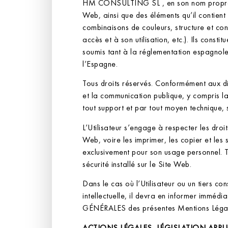
HM CONSULTING SL , en son nom propre ou en
Web, ainsi que des éléments qu’il contient (
combinaisons de couleurs, structure et co
accès et à son utilisation, etc.). Ils const
soumis tant à la réglementation espagnole
l’Espagne.
Tous droits réservés. Conformément aux disp
et la communication publique, y compris la
tout support et par tout moyen technique
L’Utilisateur s’engage à respecter les droi
Web, voire les imprimer, les copier et les 
exclusivement pour son usage personnel. To
sécurité installé sur le Site Web.
Dans le cas où l’Utilisateur ou un tiers co
intellectuelle, il devra en informer im
GÉNÉRALES des présentes Mentions Légales
ACTIONS LÉGALES, LÉGISLATION APPLI