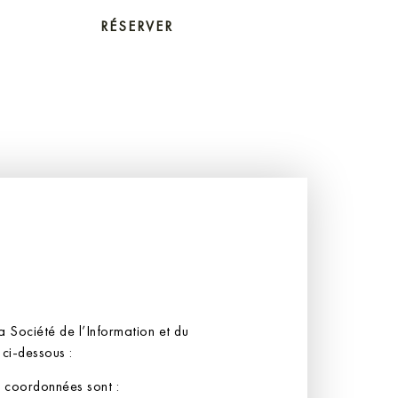
RÉSERVER
RÉSERVER
ÉRIENCES
ÉRIENCES
ES
ES
EN
EN
FR
FR
CAT
CAT
a Société de l’Information et du
ci-dessous :
es coordonnées sont :