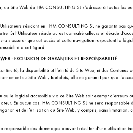
ueur, ce Site Web de HM CONSULTING SL s’adresse à toutes les per
 Utilisateurs résidant en . HM CONSULTING SL ne garantit pas qu
rtie. Si l’Utilisateur réside ou est domicilié ailleurs et décide d’ac
evra s’assurer que cet accès et cette navigation respectent la légi
sabilité à cet égard.
TE WEB : EXCLUSION DE GARANTIES ET RESPONSABILITÉ
inuité, la disponibilité et l’utilité du Site Web, ni des Conten
tionnement du Site Web ; toutefois, elle ne garantit pas que l’ac
enu ou le logiciel accessible via ce Site Web soit exempt d’erreur
’Utilisateur. En aucun cas, HM CONSULTING SL ne sera responsable
vigation et de l’utilisation du Site Web, y compris, sans limitation
esponsable des dommages pouvant résulter d’une utilisation ina