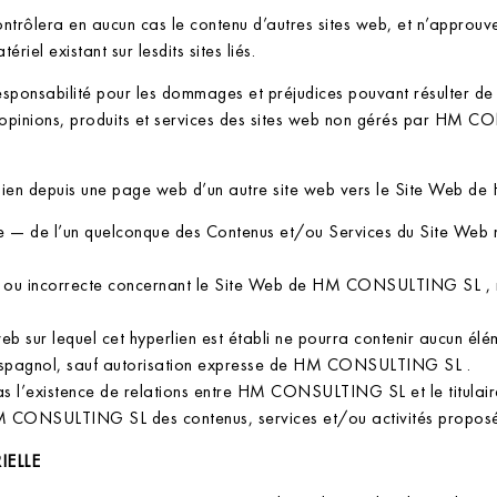
lera en aucun cas le contenu d’autres sites web, et n’approuve, n
ériel existant sur lesdits sites liés.
abilité pour les dommages et préjudices pouvant résulter de l’acc
 opinions, produits et services des sites web non gérés par HM CO
hyperlien depuis une page web d’un autre site web vers le Site We
le — de l’un quelconque des Contenus et/ou Services du Site Web n’
te ou incorrecte concernant le Site Web de HM CONSULTING SL , 
e web sur lequel cet hyperlien est établi ne pourra contenir aucun é
it espagnol, sauf autorisation expresse de HM CONSULTING SL .
as l’existence de relations entre HM CONSULTING SL et le titulaire 
HM CONSULTING SL des contenus, services et/ou activités proposés
IELLE