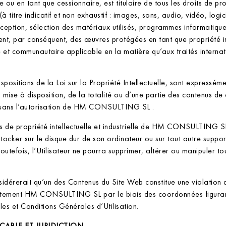
 tant que cessionnaire, est titulaire de tous les droits de proprié
à titre indicatif et non exhaustif : images, sons, audio, vidéo, log
nception, sélection des matériaux utilisés, programmes informatiqu
ituent, par conséquent, des œuvres protégées en tant que propriété in
 et communautaire applicable en la matière qu’aux traités internat
ositions de la Loi sur la Propriété Intellectuelle, sont expressément
 mise à disposition, de la totalité ou d’une partie des contenus de 
, sans l’autorisation de HM CONSULTING SL .
ts de propriété intellectuelle et industrielle de HM CONSULTING SL 
stocker sur le disque dur de son ordinateur ou sur tout autre suppor
utefois, l’Utilisateur ne pourra supprimer, altérer ou manipuler to
nsidérerait qu’un des Contenus du Site Web constitue une violation 
médiatement HM CONSULTING SL par le biais des coordonnées figu
 et Conditions Générales d’Utilisation.
CABLE ET JURIDICTION