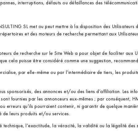
nnes, interruptions, défauts ou défaillances des télécommunicati
ULTING SL met ou peut mettre à la disposition des Utilisateurs de
s répertoires et des moteurs de recherche permettant aux Utilisate
 moteurs de recherche sur le Site Web a pour objet de faciliter aux U
s que cela puisse être considéré comme une suggestion, recommandati
ise, par elle-même ou par l’intermédiaire de tiers, les produits e
onsorisés, des annonces et/ou des liens d’affiliation. Les infor
ées sont fournies par les annonceurs eux-mêmes ; par conséquent
u erreurs qu’ils pourraient contenir, ni garantir de quelque manière
é de leurs produits et/ou services.
é technique, l’exactitude, la véracité, la validité ou la légalité des s