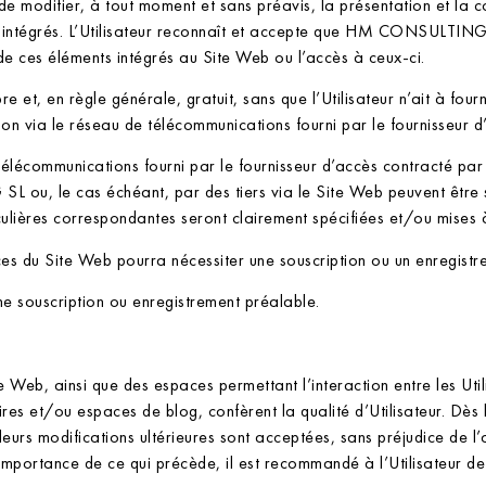
odifier, à tout moment et sans préavis, la présentation et la co
re intégrés. L’Utilisateur reconnaît et accepte que HM CONSULTING
de ces éléments intégrés au Site Web ou l’accès à ceux-ci.
bre et, en règle générale, gratuit, sans que l’Utilisateur n’ait à fou
on via le réseau de télécommunications fourni par le fournisseur d’a
lécommunications fourni par le fournisseur d’accès contracté par l
u, le cas échéant, par des tiers via le Site Web peuvent être s
lières correspondantes seront clairement spécifiées et/ou mises à l
ces du Site Web pourra nécessiter une souscription ou un enregistre
une souscription ou enregistrement préalable.
ite Web, ainsi que des espaces permettant l’interaction entre les Util
 et/ou espaces de blog, confèrent la qualité d’Utilisateur. Dès l
 leurs modifications ultérieures sont acceptées, sans préjudice de l’
importance de ce qui précède, il est recommandé à l’Utilisateur de 