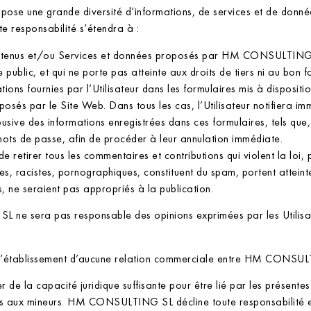
une grande diversité d’informations, de services et de données.
te responsabilité s’étendra à :
 Contenus et/ou Services et données proposés par HM CONSULTING
 public, et qui ne porte pas atteinte aux droits de tiers ni au bon
mations fournies par l’Utilisateur dans les formulaires mis à disp
oposés par le Site Web. Dans tous les cas, l’Utilisateur notifi
busive des informations enregistrées dans ces formulaires, tels que, s
mots de passe, afin de procéder à leur annulation immédiate.
tirer tous les commentaires et contributions qui violent la loi, po
s, racistes, pornographiques, constituent du spam, portent atteinte
s, ne seraient pas appropriés à la publication.
ne sera pas responsable des opinions exprimées par les Utilisa
 l’établissement d’aucune relation commerciale entre HM CONSULTI
er de la capacité juridique suffisante pour être lié par les présent
ux mineurs. HM CONSULTING SL décline toute responsabilité en 