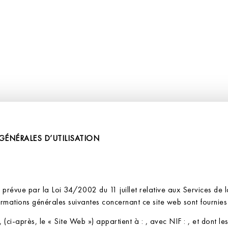
L’HÔTEL
L’HÔTEL
CHAMBRES
CHAMBRES
EXP
EXP
ÉNÉRALES D’UTILISATION
prévue par la Loi 34/2002 du 11 juillet relative aux Services de l
rmations générales suivantes concernant ce site web sont fournies 
 (ci-après, le « Site Web ») appartient à : , avec NIF : , et dont l