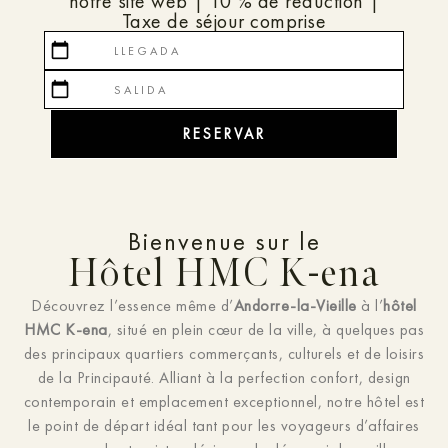
notre site web | 10 % de réduction |
Taxe de séjour comprise
calendar_today
calendar_today
RESERVAR
Bienvenue sur le
Hôtel HMC K-ena
Découvrez l’essence même d’
Andorre-la-Vieille
à l’
hôtel
HMC K-ena
, situé en plein cœur de la ville, à quelques pas
des principaux quartiers commerçants, culturels et de loisirs
de la Principauté. Alliant à la perfection confort, design
contemporain et emplacement exceptionnel, notre hôtel est
le point de départ idéal tant pour les voyageurs d’affaires