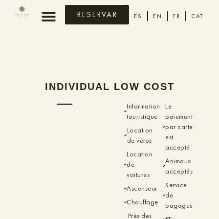
RESERVAR
ES
EN
FR
CAT
INDIVIDUAL LOW COST
Information
Le
touristique
paiement
par carte
Location
est
de vélos
accepté
Location
Animaux
de
acceptés
voitures
Service
Ascenseur
de
Chauffage
bagages
Près des
Tv