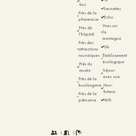
bus
Serviettes
Près de la
Echo
pharmacie
Vues sur
Près de
la
l'hôpital
montagne
Près des
Ski
attractions
touristiques
Établissement
écologique
Près du
musée
Séjour
avec vue
Près de la
boulangerie
Non-
fumeur
Près de la
pâtisserie
Wifi
1
1