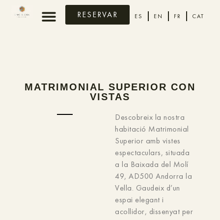
RESERVAR
ES
EN
FR
CAT
MATRIMONIAL SUPERIOR CON
VISTAS
Descobreix la nostra
habitació Matrimonial
Superior amb vistes
espectaculars, situada
a la Baixada del Molí
49, AD500 Andorra la
Vella. Gaudeix d’un
espai elegant i
acollidor, dissenyat per