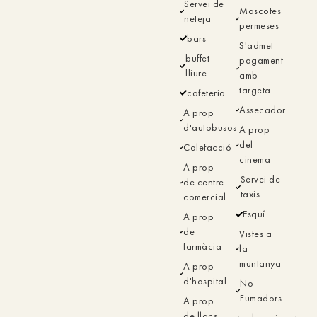
Servei de
Mascotes
neteja
permeses
bars
S'admet
buffet
pagament
lliure
amb
targeta
cafeteria
Assecador
A prop
d'autobusos
A prop
del
Calefacció
cinema
A prop
Servei de
de centre
taxis
comercial
Esquí
A prop
de
Vistes a
farmàcia
la
muntanya
A prop
d'hospital
No
Fumadors
A prop
de llocs