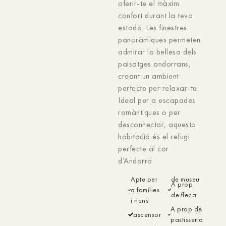
oferir-te el màxim
confort durant la teva
estada. Les finestres
panoràmiques permeten
admirar la bellesa dels
paisatges andorrans,
creant un ambient
perfecte per relaxar-te.
Ideal per a escapades
romàntiques o per
desconnectar, aquesta
habitació és el refugi
perfecte al cor
d’Andorra.
Apte per
de museu
A prop
a famílies
de fleca
i nens
A prop de
ascensor
pastisseria