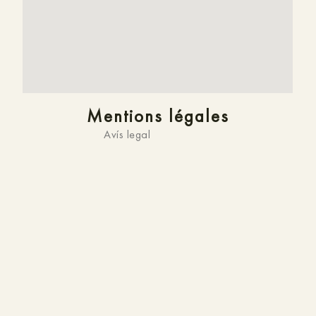
Mentions légales
Avís legal
Política de privacitat
Política de galetes
Resolució de conflictes
Site officiel
Vous êtes sur le site officiel de
HMC K-ena,
Hotel a
Andorra la Vella
. C’est pourquoi vous ne trouverez pas
de
meilleur prix
en ligne. De plus, nous pouvons vous
proposer une
réservation immédiate
et un
service