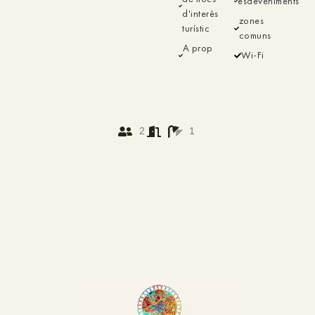
esdeveniments
d'interès
zones
turístic
comuns
A prop
Wi-Fi
2
1