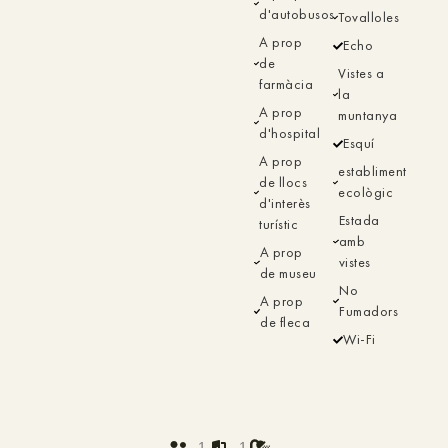
d'autobusos
Tovalloles
A prop
Echo
de
Vistes a
farmàcia
la
A prop
muntanya
d'hospital
Esquí
A prop
establiment
de llocs
ecològic
d'interès
Estada
turístic
amb
A prop
vistes
de museu
No
A prop
Fumadors
de fleca
Wi-Fi
1
1