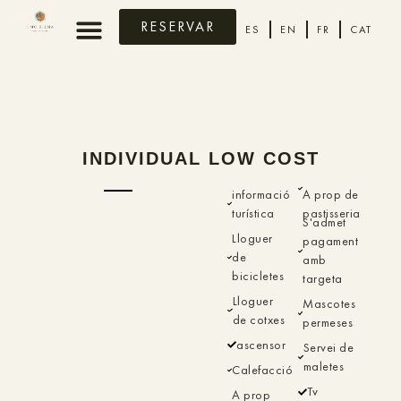
RESERVAR
ES
EN
FR
CAT
INDIVIDUAL LOW COST
informació
A prop de
turística
pastisseria
S'admet
Lloguer
pagament
de
amb
bicicletes
targeta
Lloguer
Mascotes
de cotxes
permeses
ascensor
Servei de
maletes
Calefacció
Tv
A prop