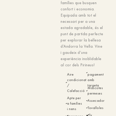
famílies que busquen
confort i economia.
Equipada amb tot el
necessari per a una
estada agradable, és el
punt de partida perfecte
per explorar la bellesa
d’Andorra la Vella. Vine
i gaudeix d’una
experiència inoblidable
al cor dels Pirineus!
Aire
pagament
condicionat
amb
/
targeta
Mascotes
Calefacció
permeses
Apte per
Assecador
a famílies
Tovalloles
i nens
Tv
ascensor