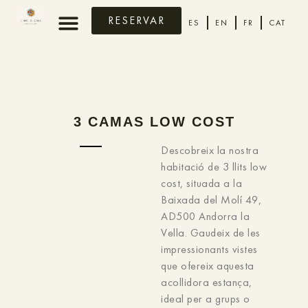
RESERVAR
ES
EN
FR
CAT
3 CAMAS LOW COST
Descobreix la nostra
habitació de 3 llits low
cost, situada a la
Baixada del Molí 49,
AD500 Andorra la
Vella. Gaudeix de les
impressionants vistes
que ofereix aquesta
acollidora estança,
ideal per a grups o