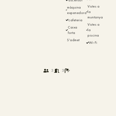
Vistes a
màquina
la
expenedora
muntanya
cafeteria
Vistes a
Caixa
la
forta
piscina
S'admet
Wi-Fi
3
3