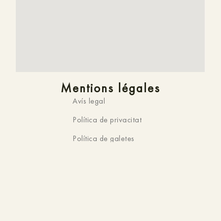
Mentions légales
Avís legal
Política de privacitat
Política de galetes
Resolució de conflictes
Site officiel
Vous êtes sur le site officiel de
HMC K-ena,
Hotel a
Andorra la Vella
. C’est pourquoi vous ne trouverez pas
de
meilleur prix
en ligne. De plus, nous pouvons vous