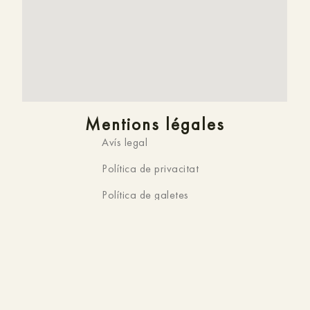
Mentions légales
Avís legal
Política de privacitat
Política de galetes
Resolució de conflictes
Site officiel
Vous êtes sur le site officiel de
HMC K-ena,
Hotel a
Andorra la Vella
. C’est pourquoi vous ne trouverez pas
de
meilleur prix
en ligne. De plus, nous pouvons vous