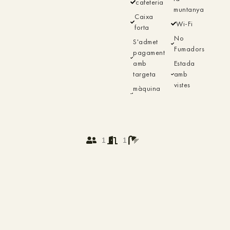
cafeteria
muntanya
Caixa
Wi-Fi
forta
No
S'admet
Fumadors
pagament
amb
Estada
targeta
amb
vistes
màquina
1
1