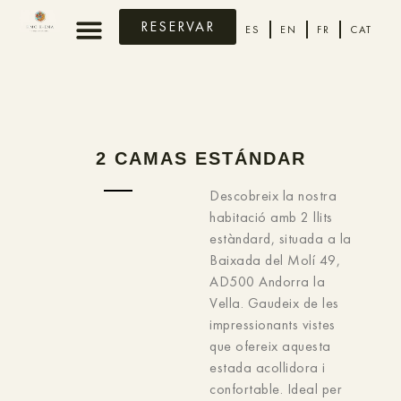
RESERVAR
ES
EN
FR
CAT
2 CAMAS ESTÁNDAR
Descobreix la nostra
habitació amb 2 llits
estàndard, situada a la
Baixada del Molí 49,
AD500 Andorra la
Vella. Gaudeix de les
impressionants vistes
que ofereix aquesta
estada acollidora i
confortable. Ideal per