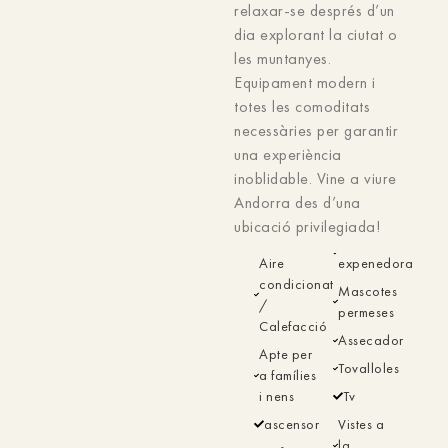
relaxar-se després d’un
dia explorant la ciutat o
les muntanyes.
Equipament modern i
totes les comoditats
necessàries per garantir
una experiència
inoblidable. Vine a viure
Andorra des d’una
ubicació privilegiada!
Aire
expenedora
condicionat
Mascotes
/
permeses
Calefacció
Assecador
Apte per
Tovalloles
a famílies
i nens
Tv
ascensor
Vistes a
la